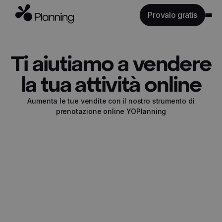
Provalo gratis
Caratteristiche
Ti aiutiamo a vendere
Industrie
Tariffe
la tua attività online
API
Aumenta le tue vendite con il nostro strumento di
Risorse
prenotazione online YOPlanning
Accedi