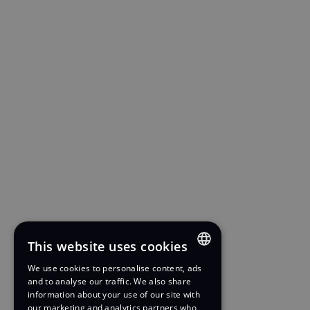
This website uses cookies
We use cookies to personalise content, ads
ENGLISH
and to analyse our traffic. We also share
information about your use of our site with
FRENCH
our marketing and analytics partners who