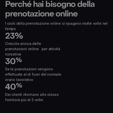
Perché hai bisogno della
© 2024 Yoplanning
prenotazione online
I costi della prenotazione online si ripagano molte volte nel
tempo
23
%
Crescita annua delle
prenotazioni online per attività
ricreative
30
%
Se le prenotazioni vengono
effettuate al di fuori del normale
orario lavorativo
40
%
Dei clienti ritornano allo stesso
fornitore più di 5 volte