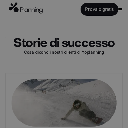
Provalo gratis
Caratteristiche
Industrie
Storie di successo
Tariffe
Cosa dicono i nostri clienti di Yoplanning
API
Risorse
Accedi