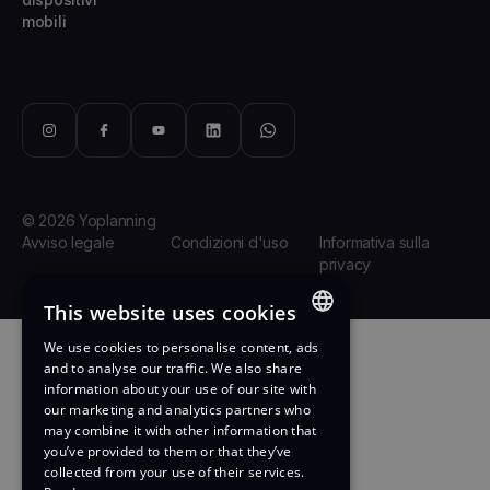
mobili
© 2026 Yoplanning
Avviso legale
Condizioni d'uso
Informativa sulla
privacy
This website uses cookies
We use cookies to personalise content, ads
ENGLISH
and to analyse our traffic. We also share
information about your use of our site with
FRENCH
our marketing and analytics partners who
may combine it with other information that
you’ve provided to them or that they’ve
collected from your use of their services.