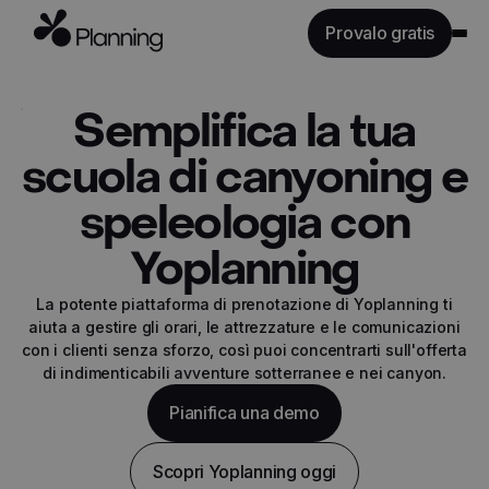
Provalo gratis
Caratteristiche
Semplifica la tua
Industrie
scuola di canyoning e
Tariffe
speleologia con
API
Risorse
Yoplanning
La potente piattaforma di prenotazione di Yoplanning ti
Accedi
aiuta a gestire gli orari, le attrezzature e le comunicazioni
con i clienti senza sforzo, così puoi concentrarti sull'offerta
di indimenticabili avventure sotterranee e nei canyon.
Pianifica una demo
Scopri Yoplanning oggi