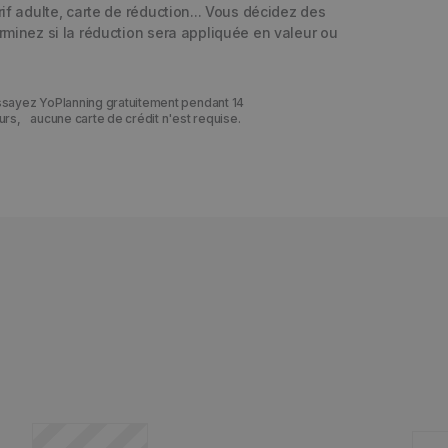
arif adulte, carte de réduction... Vous décidez des
erminez si la réduction sera appliquée en valeur ou
ssayez YoPlanning gratuitement pendant 14
t
urs, aucune carte de crédit n'est requise.