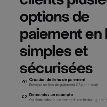
options de
paiement en l
simples et
sécurisées
Création de liens de paiement
01
Envoyer un lien de paiement CB par e-mail
Demandez un acompte
02
Ou demandez le paiement d'une facture global