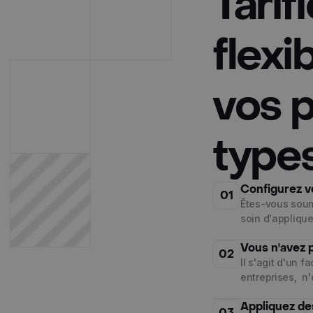
Tarif
flexi
vos p
types
Configurez v
01
Êtes-vous soum
soin d'applique
Vous n'avez 
02
Il s'agit d'un 
entreprises, n'
Appliquez de
03