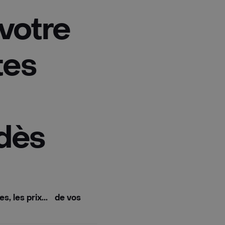
votre
tes
dès
s, les prix... de vos