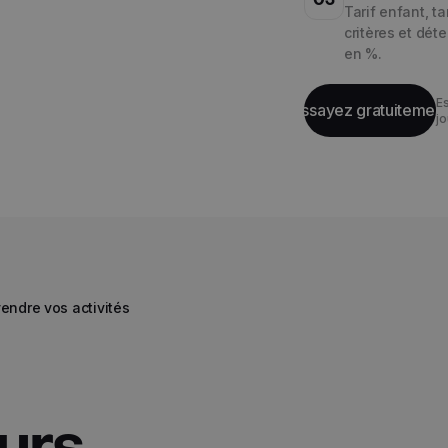
Tarif enfant, t
critères et dét
en %.
E
Essayez gratuitemen
jo
endre vos activités
eurs