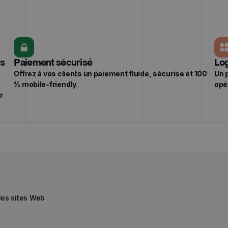
ns
Paiement sécurisé
Log
Offrez à vos clients un paiement fluide, sécurisé et 100
Un 
% mobile-friendly.
opé
r
 les sites Web