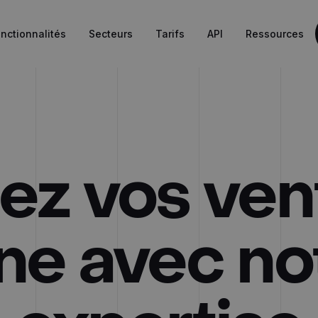
nctionnalités
Secteurs
Tarifs
API
Ressources
ez vos ven
gne avec no