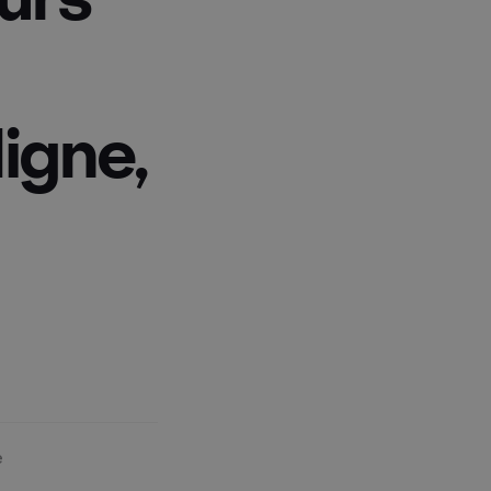
igne,
e