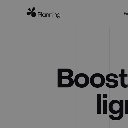
Fo
Boost
li