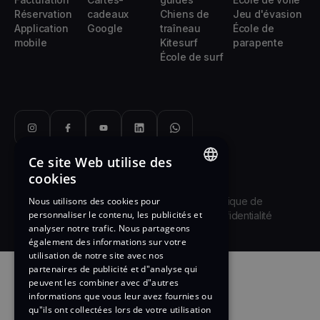
Réservation
cadeaux
Chiens de
Jeu d'évasion
Application
Google
traîneau
École de
mobile
Kitesurf
parapente
École de surf
Ce site Web utilise des
cookies
© 2026 Yoplanning
ENGLISH
Mentions légales
Conditions
Politique de
Nous utilisons des cookies pour
personnaliser le contenu, les publicités et
d'utilisation
confidentialité
FRENCH
analyser notre trafic. Nous partageons
également des informations sur votre
utilisation de notre site avec nos
partenaires de publicité et d"analyse qui
peuvent les combiner avec d"autres
informations que vous leur avez fournies ou
qu"ils ont collectées lors de votre utilisation