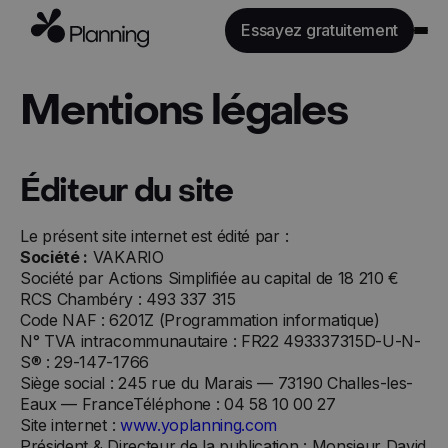
Essayez gratuitement
Fonctionnalités
Mentions légales
Secteurs
Tarifs
Éditeur du site
API
Ressources
Le présent site internet est édité par :
Société :
VAKARIO
Société par Actions Simplifiée au capital de 18 210 €
Se connecter
RCS Chambéry : 493 337 315
Code NAF : 6201Z (Programmation informatique)
N° TVA intracommunautaire : FR22 493337315D-U-N-
S® : 29-147-1766
Siège social : 245 rue du Marais — 73190 Challes-les-
Eaux — FranceTéléphone : 04 58 10 00 27
Site internet :
www.yoplanning.com
Président & Directeur de la publication : Monsieur David