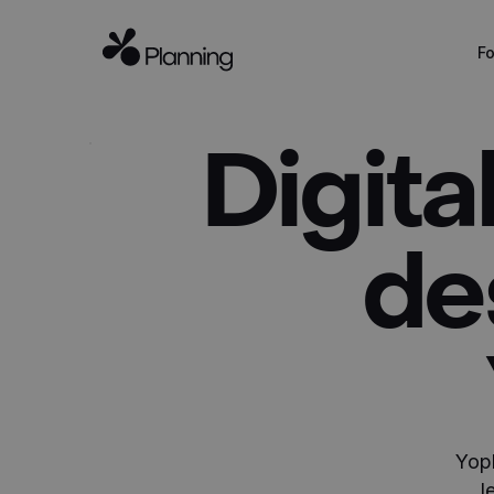
Fo
Digita
de
Yopl
l