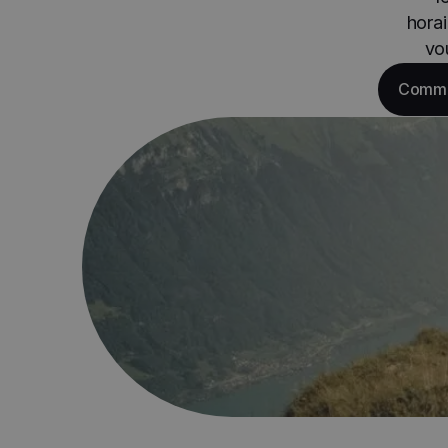
horai
vo
Commen