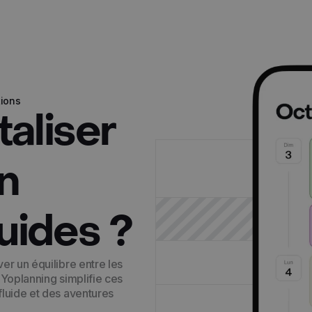
tions
taliser
un
uides ?
er un équilibre entre les
. Yoplanning simplifie ces
fluide et des aventures