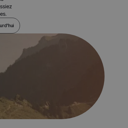
issiez
es.
urd'hui