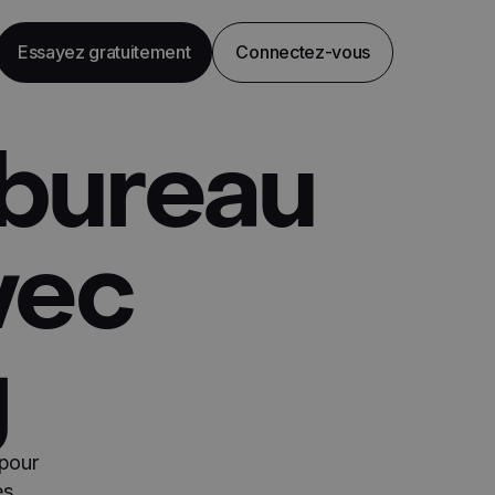
Essayez gratuitement
Connectez-vous
 bureau
vec
g
 pour
es