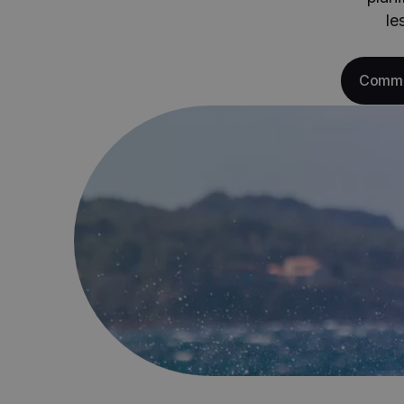
le
Commen