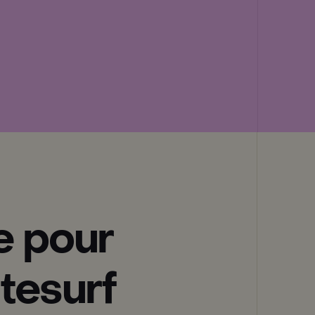
e pour
itesurf