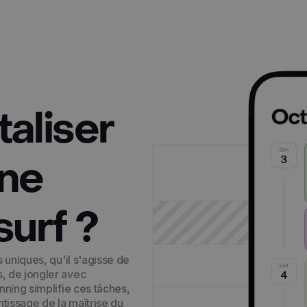
taliser
une
surf ?
 uniques, qu'il s'agisse de
, de jongler avec
nning simplifie ces tâches,
ntissage de la maîtrise du