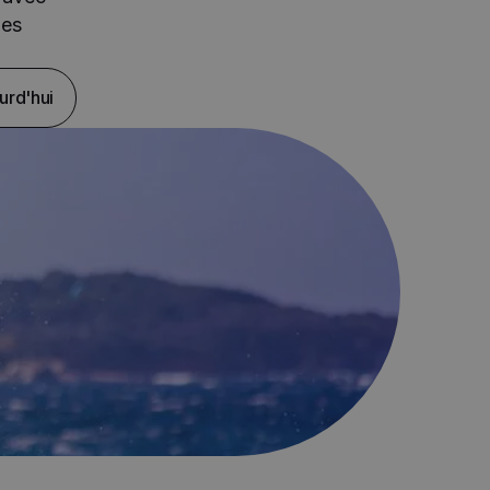
des
urd'hui