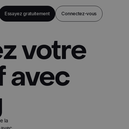
Essayez gratuitement
Connectez-vous
z votre
f avec
g
e la
n avec