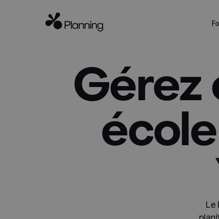
Fo
Gérez 
école
Le 
plani